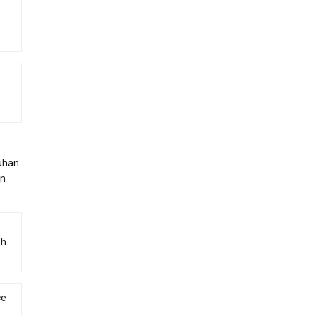
ruhan
an
eh
ce