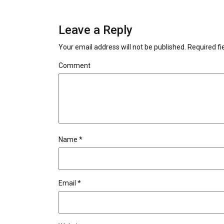
Leave a Reply
Your email address will not be published.
Required fi
Comment
Name
*
Email
*