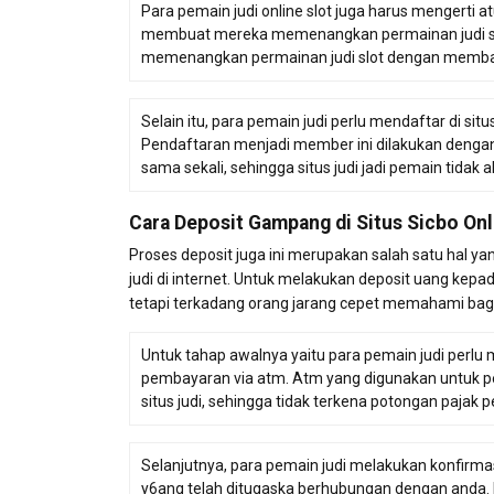
Para pemain judi online slot juga harus mengerti a
membuat mereka memenangkan permainan judi slot
memenangkan permainan judi slot dengan membac
Selain itu, para pemain judi perlu mendaftar di si
Pendaftaran menjadi member ini dilakukan dengan 
sama sekali, sehingga situs judi jadi pemain tida
Cara Deposit Gampang di Situs Sicbo Onl
Proses deposit juga ini merupakan salah satu hal ya
judi di internet. Untuk melakukan deposit uang kepad
tetapi terkadang orang jarang cepet memahami ba
Untuk tahap awalnya yaitu para pemain judi perlu
pembayaran via atm. Atm yang digunakan untuk pe
situs judi, sehingga tidak terkena potongan paja
Selanjutnya, para pemain judi melakukan konfirmas
y6ang telah ditugaska berhubungan dengan anda. ko