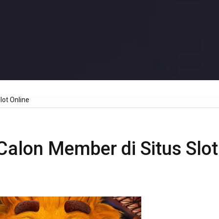
lot Online
Calon Member di Situs Slot