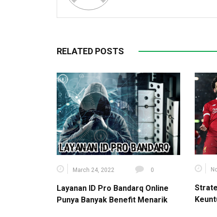
RELATED POSTS
No
March 24, 2022
0
Strate
Layanan ID Pro Bandarq Online
Keunt
Punya Banyak Benefit Menarik