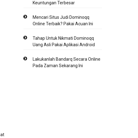
Keuntungan Terbesar
Mencari Situs Judi Dominoqq
Online Terbaik? Pakai Acuan Ini
Tahap Untuk Nikmati Dominoqq
Uang Asli Pakai Aplikasi Android
Lakukanlah Bandarq Secara Online
Pada Zaman Sekarang Ini
pat