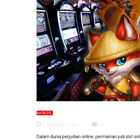
BLOG
December 7, 2019
0
Dalam dunia perjudian online, permainan judi slot on