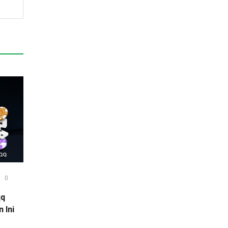
0
qq
 Ini