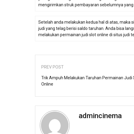
mengirimkan struk pembayaran sebelumnya yang t
Setelah anda melakukan kedua hal di atas, maka si
judi yang telag berisi saldo taruhan. Anda bisa lan
melakukan permainan judi slot online di situs judi t
PREV POST
Trik Ampuh Melakukan Taruhan Permainan Judi 
Online
admincinema