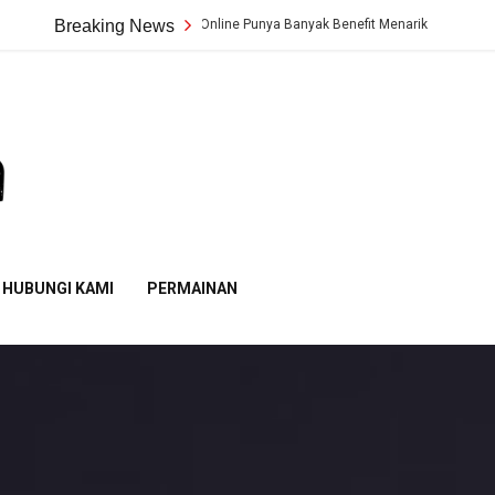
an ID Pro Bandarq Online Punya Banyak Benefit Menarik
Breaking News
Strategi J
Birth
Place
Of
HUBUNGI KAMI
PERMAINAN
Cinema