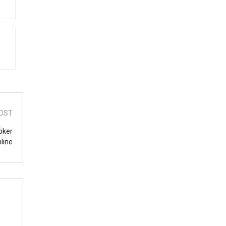
OST
oker
line