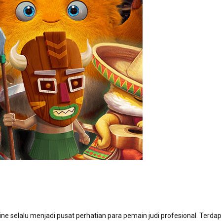
line selalu menjadi pusat perhatian para pemain judi profesional. Terda