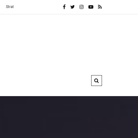
udi Bola Terbaik untuk Keuntungan Terbesar
Mencari Situs Judi Domi