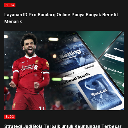
BLOG
Layanan ID Pro Bandarq Online Punya Banyak Benefit
Menarik
BLOG
Strategi Judi Bola Terbaik untuk Keuntungan Terbesar