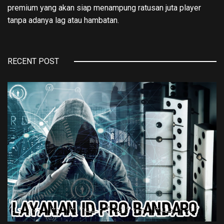
premium yang akan siap menampung ratusan juta player
tanpa adanya lag atau hambatan.
RECENT POST